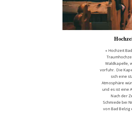
Hochzei
« Hochzeit Bad
Traumhochzeit
Waldkapelle, w
vorfuhr. Die Kapel
sich eine s
Atmosphäre wünsc
und es ist eine
Nach der Z
Schmiede bei N
von Bad Belzig e