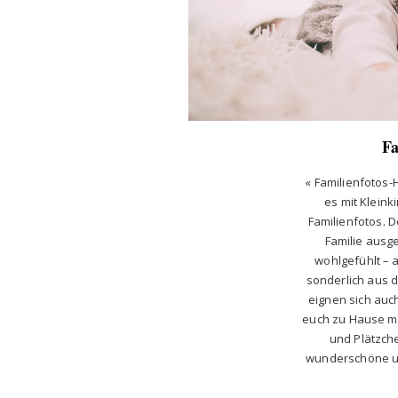
F
« Familienfotos-H
es mit Klein
Familienfotos. 
Familie ausg
wohlgefühlt – 
sonderlich aus 
eignen sich auch
euch zu Hause m
und Plätzch
wunderschöne un