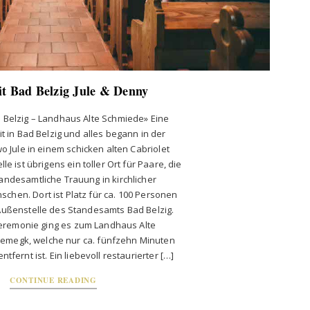
t Bad Belzig Jule & Denny
 Belzig – Landhaus Alte Schmiede» Eine
 in Bad Belzig und alles begann in der
o Jule in einem schicken alten Cabriolet
le ist übrigens ein toller Ort für Paare, die
tandesamtliche Trauung in kirchlicher
hen. Dort ist Platz für ca. 100 Personen
 Außenstelle des Standesamts Bad Belzig.
eremonie ging es zum Landhaus Alte
iemegk, welche nur ca. fünfzehn Minuten
ntfernt ist. Ein liebevoll restaurierter […]
CONTINUE READING