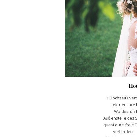
Ho
« Hochzeit Even
feierten ihre
Waldesruh b
Außenstelle des 
quasi eure freie 
verbinden. 